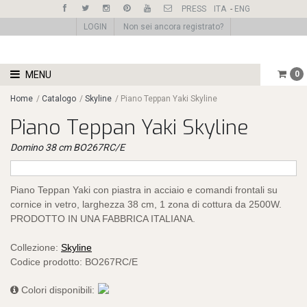
PRESS
ITA
-
ENG
LOGIN
Non sei ancora registrato?
MENU
0
Home
/
Catalogo
/
Skyline
/
Piano Teppan Yaki Skyline
Piano Teppan Yaki Skyline
Domino 38 cm BO267RC/E
Piano Teppan Yaki con piastra in acciaio e comandi frontali su
cornice in vetro, larghezza 38 cm, 1 zona di cottura da 2500W.
PRODOTTO IN UNA FABBRICA ITALIANA.
Collezione:
Skyline
Codice prodotto:
BO267RC/E
Colori disponibili: