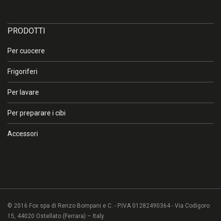
×
Attenzione
PRODOTTI
Per cuocere
I colori sullo schermo e sulla stampa possono risultare diversi
dal colore reale che non può essere riprodotto in modo fedele,
Frigoriferi
se non tramite campioni dello stesso materiale verniciati con le
stesse tecniche. In caso di necessità, invitiamo pertanto a
Per lavare
prendere contatto con l’azienda o con un rivenditore
autorizzato.
Per preparare i cibi
Accessori
OK
© 2016 Fox spa di Renzo Bompani e C. - P.IVA 01282490364 - Via Codigoro
15, 44020 Ostellato (Ferrara) – Italy