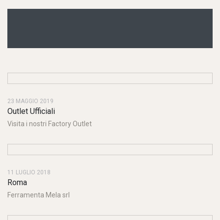
Outlet Ufficiali
Outlet Ufficiali
Outlet Ufficiali
Outlet Ufficiali
Outlet Ufficiali
Outlet Ufficiali
Outlet Ufficiali
Outlet Ufficiali
Outlet Ufficiali
23 MAGGIO 2019
Outlet Ufficiali
Visita i nostri Factory Outlet
11 LUGLIO 2018
Roma
Ferramenta Mela srl