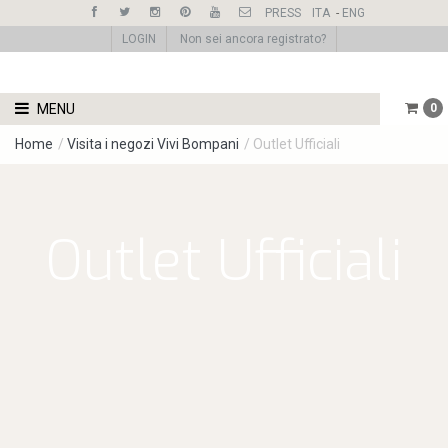
PRESS
ITA
-
ENG
LOGIN
Non sei ancora registrato?
MENU
0
Home
/
Visita i negozi Vivi Bompani
/
Outlet Ufficiali
Outlet Ufficiali